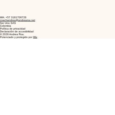
WA: +57 3181706726
coachandrea@andrearoa.net
Ser Uno SAS
Colombia
Política de privacidad
Declaración de accesibilidad
© 2026 Andrea Roa.
Potenciado y protegido por
Wix