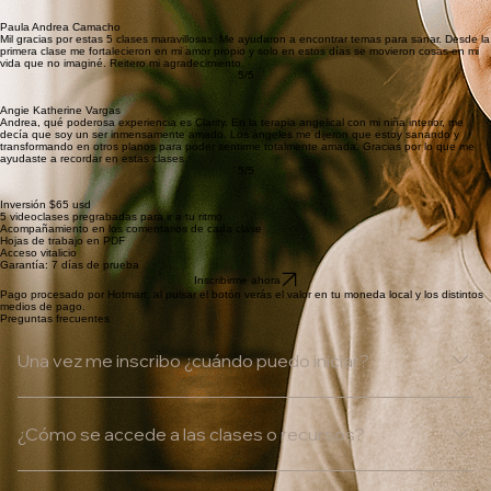
Ver temario
Ellas lo amaron
Karla Lira Briseño
Hermosas las clases. Fue una experiencia maravillosa. Muchas gracias por compartir y hacer
posible esta conexión celestial.
5/5
Paula Andrea Camacho
Mil gracias por estas 5 clases maravillosas. Me ayudaron a encontrar temas para sanar. Desde la
primera clase me fortalecieron en mi amor propio y solo en estos días se movieron cosas en mi
vida que no imaginé. Reitero mi agradecimiento.
5/5
Angie Katherine Vargas
Andrea, qué poderosa experiencia es Clarity. En la terapia angelical con mi niña interior, me
decía que soy un ser inmensamente amado. Los ángeles me dijeron que estoy sanando y
transformando en otros planos para poder sentirme totalmente amada. Gracias por lo que me
ayudaste a recordar en estas clases.
5/5
Inversión $65 usd
5 videoclases pregrabadas para ir a tu ritmo
Acompañamiento en los comentarios de cada clase
Hojas de trabajo en PDF
Acceso vitalicio
Garantía: 7 días de prueba
Inscribirme ahora
Pago procesado por Hotmart; al pulsar el botón verás el valor en tu moneda local y los distintos
medios de pago.
Preguntas frecuentes
Una vez me inscribo ¿cuándo puedo iniciar?