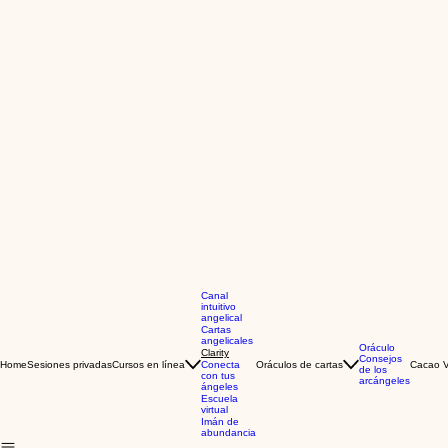
Canal
intuitivo
angelical
Cartas
angelicales
Oráculo
Clarity
Consejos